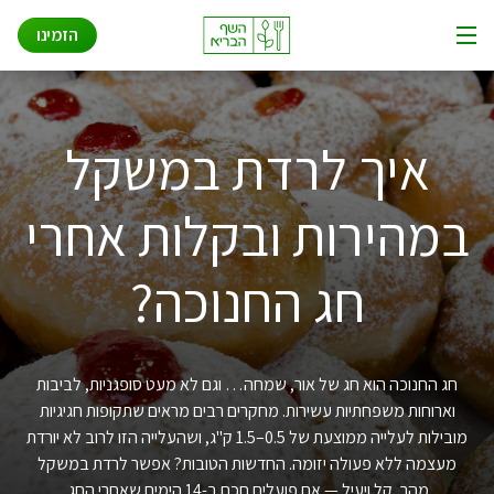
שאלות ותשובות
Ski
הזמינו
t
תפריט
conten
איך זה עובד
אודות
איך לרדת במשקל
פתרונות לעסקים
במהירות ובקלות אחרי
חג החנוכה?
חג החנוכה הוא חג של אור, שמחה… וגם לא מעט סופגניות, לביבות
וארוחות משפחתיות עשירות. מחקרים רבים מראים שתקופות חגיגיות
מובילות לעלייה ממוצעת של 0.5–1.5 ק"ג, ושהעלייה הזו לרוב לא יורדת
מעצמה ללא פעולה יזומה. החדשות הטובות? אפשר לרדת במשקל
מהר, קל ויעיל — אם פועלים חכם ב-14 הימים שאחרי החג.