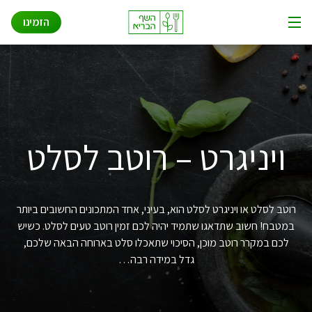
שאלות ותשובות
Ski
הזמינו
t
תפריט
conten
איך זה עובד
אודות
פתרונות לעסקים
ויניגרט – רוטב לסלט
רוטב לסלט או ויניגרט לסלט הוא, בעיני, אחד המתכונים החשובים ביותר
במטבח! חשוב שתדאגו שתמיד יהיה לכם זמין רוטב טעים לסלט. כשיש
לכם במקרר רוטב מוכן, הסיכוי שתאכלו סלט בארוחה הבאה שלכם,
גדל במידה רבה…