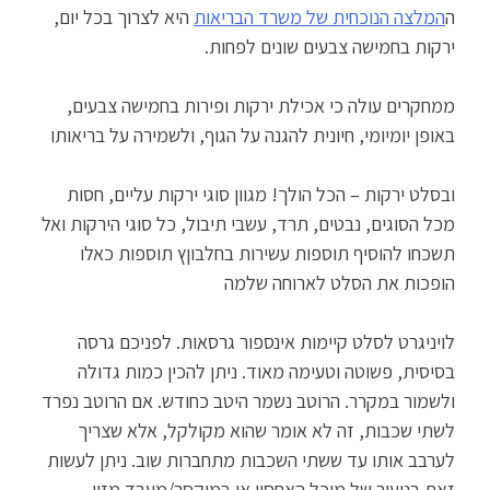
ה
המלצה הנוכחית של משרד הבריאות
היא לצרוך בכל יום,
ירקות בחמישה צבעים שונים לפחות.
ממחקרים עולה כי אכילת ירקות ופירות בחמישה צבעים,
באופן יומיומי, חיונית להגנה על הגוף, ולשמירה על בריאותו
ובסלט ירקות – הכל הולך! מגוון סוגי ירקות עליים, חסות
מכל הסוגים, נבטים, תרד, עשבי תיבול, כל סוגי הירקות ואל
תשכחו להוסיף תוספות עשירות בחלבוןץ תוספות כאלו
הופכות את הסלט לארוחה שלמה
לויניגרט לסלט קיימות אינספור גרסאות. לפניכם גרסה
בסיסית, פשוטה וטעימה מאוד. ניתן להכין כמות גדולה
ולשמור במקרר. הרוטב נשמר היטב כחודש. אם הרוטב נפרד
לשתי שכבות, זה לא אומר שהוא מקולקל, אלא שצריך
לערבב אותו עד ששתי השכבות מתחברות שוב. ניתן לעשות
זאת בניעור של מיכל האחסון או במיקסר/מעבד מזון.