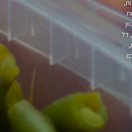
ת עיקריות,
ות
ון
 דל
,
כם