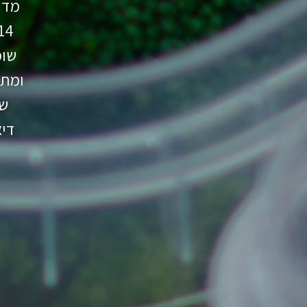
שומ
ומתא
שו
דיא