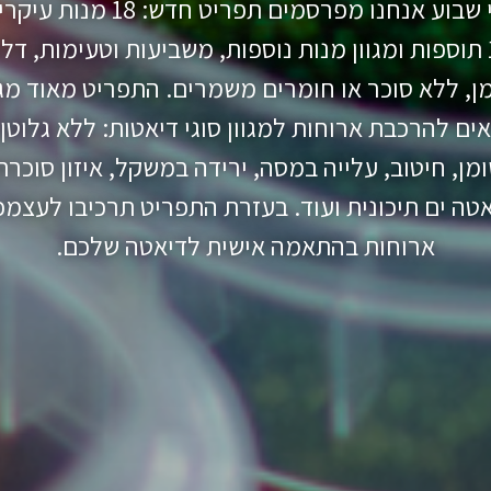
מדי שבוע אנחנו מפרסמים תפריט חדש: 18 מנו
14 תוספות ומגוון מנות נוספות, משביעות וטעימות, דל
ן, ללא סוכר או חומרים משמרים. התפריט מאוד מגו
ים להרכבת ארוחות למגוון סוגי דיאטות: ללא גלוטן,
מן, חיטוב, עלייה במסה, ירידה במשקל, איזון סוכרת
טה ים תיכונית ועוד. בעזרת התפריט תרכיבו לעצמ
ארוחות בהתאמה אישית לדיאטה שלכם.