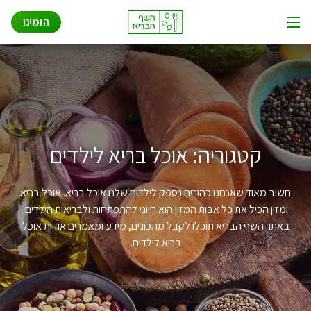
שאלות ותשובות
Ski
הזמינו
t
תפריט
conten
איך זה עובד
אודות
פתרונות לעסקים
קטגוריה:
אוכל בריא לילדים
חשוב מאוד שאנחנו כהורים נספק לילדים שלנו אוכל בריא. אוכל בריא
ומזין הכיל את כל אבות המזון הוא חיוני להתפתחות ולבריאות הילדים.
באתר השף הבריא תוכלו לקבל מתכונים, מידע ומאמרים אודות אוכל
בריא לילדים.