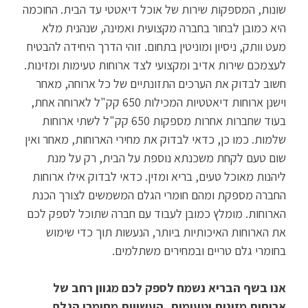
שונות, המספקות שירות של אוכל דיאטטי עד הבית. החוכמה
היא כמובן לבחור בחברה מקצועית ואמינה, שנהנית מלא
מעט וותק, ניסיון ומוניטין בתחום. זוהי הדרך היחידה להבטיח
לעצמכם שירות אדיב ומקצועי לצד ארוחות טעימות ומזינות.
חשוב לבדוק את הערכים התזונתיים של כל ארוחה, מאחר
וישנן ארוחות דיאטטיות המכילות 650 קק"ל לארוחה אחת,
בעוד שחברות אחרות מספקות 650 קק"ל לשתי ארוחות
שלמות. כמו כן, כדאי לבדוק את מחירי הארוחות, מאחר ואין
שום טעם לקחת משכנתא נוספת על הבית, רק על מנת
ליהנות מאוכל טעים, בריא ומזין. כדאי לבדוק אילו ארוחות
החברה מספקת ומהם חומרי הגלם המשמשים לצורך הכנת
הארוחות. מומלץ כמובן לעבוד עם חברה שתוכל לספק לכם
את הארוחות האיכותיות ביותר, הנעשות תוך כדי שימוש
בחומרי גלם טריים ובמחירים משתלמים.
אנו בשף הבריא נשמח לספק לכם מגוון רחב של
ארוחות מזינות וטעימות, העשויות מחומרי הגלם