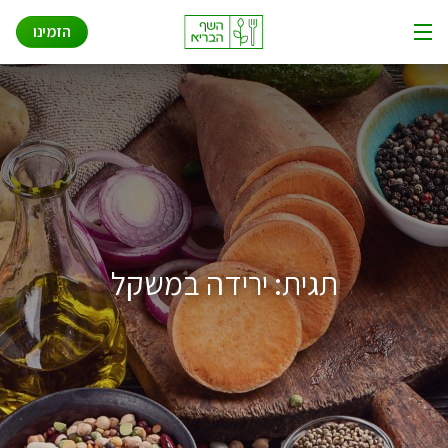
שאלות ותשובות
Ski
הזמינו
t
תפריט
conten
איך זה עובד
אודות
פתרונות לעסקים
תגית:
ירידה במשקל