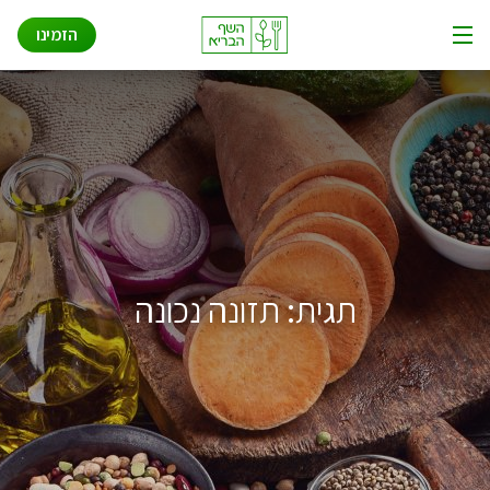
שאלות ותשובות
Ski
הזמינו
t
תפריט
conten
איך זה עובד
אודות
פתרונות לעסקים
תגית:
תזונה נכונה