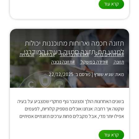
קרא עוד
תזונה חכמה וארוחות מתוכננות יכולות
למנוע תת-תזונה סמויה בעידן המודרני
#אורח חיים בריא
#ארוחות בריאות
#בריאות
#הנחיות
תזונה
#ירידה במשקל
#תזונה נכונה
מאת: שגיא שוורץ
|
פורסם ב: 22/12/2025
בשנים האחרונות הולך ומצטבר גוף מחקרי שמצביע על בעיה
שקטה אך רחבה: אנחנו אוכלים מספיק קלוריות, לפעמים
אפילו יותר מדי, אבל מקבלים פחות ערכים תזונתיים אמיתיים
קרא עוד