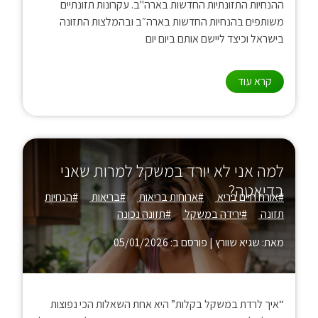
ההנחיות התזונתיות החדשות בארה"ב. עקרונות תזונתיים
משותפים בהנחיות החדשות בארה״ב ובהמלצות התזונה
בישראל וכיצד ליישם אותם ביום יום
קרא עוד
למה אני לא יורד במשקל למרות שאני
בדיאטה?
#אורח חיים בריא
#ארוחות בריאות
#בריאות
#הנחיות
תזונה
#ירידה במשקל
#תזונה נכונה
מאת: שגיא שוורץ
|
פורסם ב: 05/01/2026
“איך לרדת במשקל בקלות” היא אחת השאלות הכי נפוצות