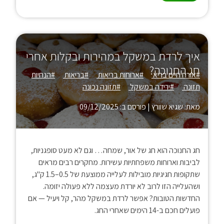
איך לרדת במשקל במהירות ובקלות אחרי
חג החנוכה?
#אורח חיים בריא
#ארוחות בריאות
#בריאות
#הנחיות
תזונה
#ירידה במשקל
#תזונה נכונה
מאת: שגיא שוורץ
|
פורסם ב: 09/12/2025
חג החנוכה הוא חג של אור, שמחה… וגם לא מעט סופגניות,
לביבות וארוחות משפחתיות עשירות. מחקרים רבים מראים
שתקופות חגיגיות מובילות לעלייה ממוצעת של 0.5–1.5 ק"ג,
ושהעלייה הזו לרוב לא יורדת מעצמה ללא פעולה יזומה.
החדשות הטובות? אפשר לרדת במשקל מהר, קל ויעיל — אם
פועלים חכם ב-14 הימים שאחרי החג.