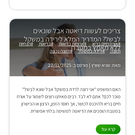
צריכים לעשות דיאטה אבל שונאים
לבשל? המדריך המלא לירידה במשקל
#אורח חיים בריא
#ארוחות בריאות
#בריאות
#הנחיות
ללא מאמץ במטבח
תזונה
#ירידה במשקל
#תזונה נכונה
מאת: שגיא שוורץ
|
פורסם ב: 22/11/2025
האם המשפט "אני רוצה לרדת במשקל אבל שונא לבשל"
מוכר לכם? אתם לא לבד. רבים מאיתנו רוצים לשמור על אורח
חיים בריא ולהיכנס לכושר, אך חוסר הזמן, הרצון או הכישרון
במטבח הופכים את הדיאטה למשימה בלתי אפשרית.
קרא עוד