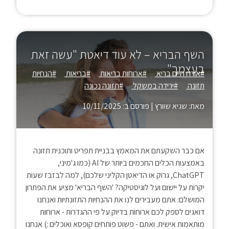
השף הבריא – לא עוד דיאטת "עשה זאת
בעצמך"
#אורח חיים בריא
#ארוחות בריאות
#בריאות
#הנחיות
תזונה
#ירידה במשקל
#תזונה נכונה
מאת: שגיא שוורץ
|
פורסם ב: 10/11/2025
אם כבר השקעתם את המאמץ בבניית תפריט ותוכנית תזונה
באמצעות הכלים החכמים ביותר של AI (כמו ג'מיני,
ChatGPT, גרוק או הדיאטן הקליני שלכם), למה לבזבז שעות
יקרות על יישום ועל לוגיסטיקה? 'השף הבריא' מציע את הפתרון
המושלם: אתם מעבירים לנו את ההנחיות התזונתיות ואנחנו
דואגים לספק לכם ארוחות בדיוק על פי ההגדרות - ארוחות
מותאמות אישית. ואתם - פשוט פותחים קופסא ואוכלים :) אנחנו